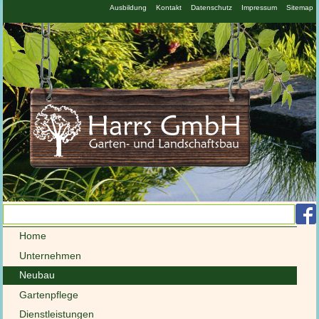
N
Ausbildung
Kontakt
Datenschutz
Impressum
Sitemap
ü
Navigation
Home
überspringen
Unternehmen
Neubau
Gartenpflege
Dienstleistungen