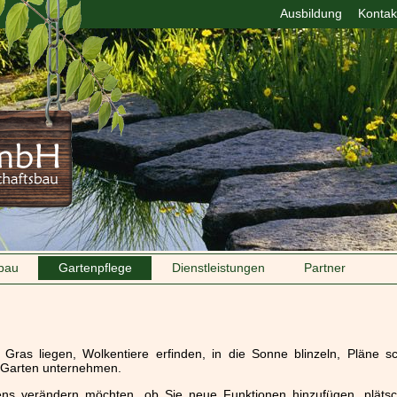
Ausbildung
Kontak
bau
Gartenpflege
Dienstleistungen
Partner
 Gras liegen, Wolkentiere erfinden, in die Sonne blinzeln, Pläne
 Garten unternehmen.
tens verändern möchten, ob Sie neue Funktionen hinzufügen, pläts