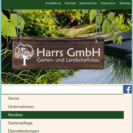
N
Ausbildung
Kontakt
Datenschutz
Impressum
Sitemap
ü
Navigation
Home
überspringen
Unternehmen
Neubau
Gartenpflege
Dienstleistungen